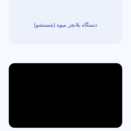
دستگاه بلانچر میوه (شستشو)