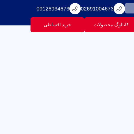
09126934673
02691004673
کاتالوگ محصولات
خرید اقساطی