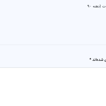
ماشین سازی بهسازان صنعت تدبیر برای خردکن سبزی و صیفی جات (دهنه ۹۰
 شده‌اند
*