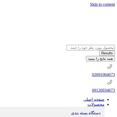
Skip to content
جستجو
.
Results
.
همه نتایج را ببینید
.
02691004673
09126934673
صفحه اصلی
محصولات
دستگاه بسته بندی