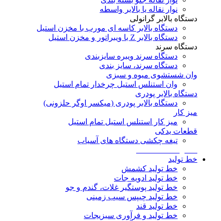
نوار نقاله یا بالابر واسطه
دستگاه بالابر گرانولی
دستگاه بالابر کاسه ای مورب با مخزن استیل
دستگاه بالابر Z با ویبراتور و مخزن استیل
دستگاه سرند
دستگاه سرند ویبره سایزبندی
دستگاه سرند، سایز بندی
وان شستشوی میوه و سبزی
وان استنلس استیل چرخدار تمام استیل
دستگاه بالابر پودری
دستگاه بالابر پودری (میکسر اوگر حلزونی)
میز کار
میز کار استنلس استیل تمام استیل
قطعات یدکی
تیغه چکشی دستگاه های آسیاب
سفارشات اختصاصی
خط تولید
خط تولید کشمش
خط تولید ادویه جات
خط تولید پوستگیر غلات، گندم و جو
خط تولید چیپس سیب زمینی
خط تولید قند
خط تولید و فرآوری سبزیجات