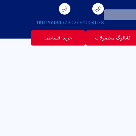
09126934673
02691004673
کاتالوگ محصولات
خرید اقساطی