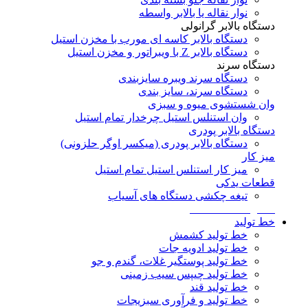
نوار نقاله یا بالابر واسطه
دستگاه بالابر گرانولی
دستگاه بالابر کاسه ای مورب با مخزن استیل
دستگاه بالابر Z با ویبراتور و مخزن استیل
دستگاه سرند
دستگاه سرند ویبره سایزبندی
دستگاه سرند، سایز بندی
وان شستشوی میوه و سبزی
وان استنلس استیل چرخدار تمام استیل
دستگاه بالابر پودری
دستگاه بالابر پودری (میکسر اوگر حلزونی)
میز کار
میز کار استنلس استیل تمام استیل
قطعات یدکی
تیغه چکشی دستگاه های آسیاب
سفارشات اختصاصی
خط تولید
خط تولید کشمش
خط تولید ادویه جات
خط تولید پوستگیر غلات، گندم و جو
خط تولید چیپس سیب زمینی
خط تولید قند
خط تولید و فرآوری سبزیجات