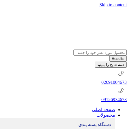
Skip to content
جستجو
.
Results
.
همه نتایج را ببینید
.
02691004673
09126934673
صفحه اصلی
محصولات
دستگاه بسته بندی